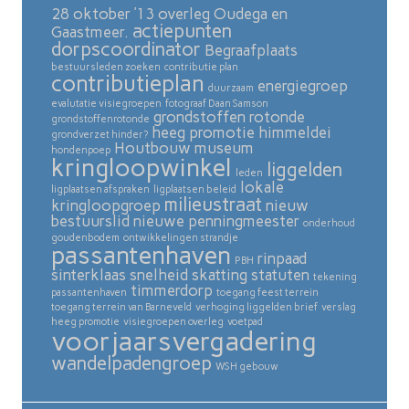
28 oktober ’13 overleg Oudega en
actiepunten
Gaastmeer.
dorpscoordinator
Begraafplaats
bestuursleden zoeken
contributie plan
contributieplan
energiegroep
duurzaam
evalutatie visiegroepen
fotograaf Daan Samson
grondstoffen rotonde
grondstoffenrotonde
heeg promotie
himmeldei
grondverzet hinder?
Houtbouw museum
hondenpoep
kringloopwinkel
liggelden
leden
lokale
ligplaatsen afspraken
ligplaatsen beleid
milieustraat
kringloopgroep
nieuw
bestuurslid
nieuwe penningmeester
onderhoud
goudenbodem
ontwikkelingen strandje
passantenhaven
rinpaad
PBH
sinterklaas
snelheid skatting
statuten
tekening
timmerdorp
passantenhaven
toegang feest terrein
toegang terrein van Barneveld
verhoging liggelden brief
verslag
heeg promotie
visiegroepen overleg
voetpad
voorjaarsvergadering
wandelpadengroep
WSH gebouw