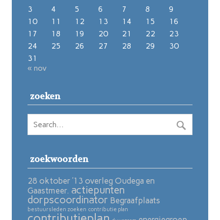
3
4
5
6
7
8
9
10
11
12
13
14
15
16
17
18
19
20
21
22
23
24
25
26
27
28
29
30
31
« nov
zoeken
zoekwoorden
28 oktober ’13 overleg Oudega en
actiepunten
Gaastmeer.
dorpscoordinator
Begraafplaats
bestuursleden zoeken
contributie plan
contributieplan
energiegroep