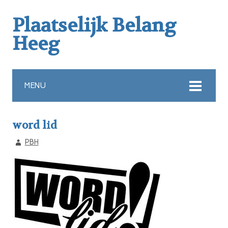
Plaatselijk Belang
Heeg
MENU
word lid
PBH