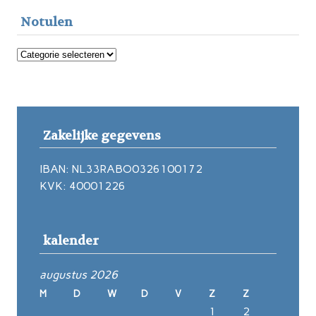
Notulen
Notulen
Zakelijke gegevens
IBAN: NL33RABO0326100172
KVK: 40001226
kalender
augustus 2026
M
D
W
D
V
Z
Z
1
2