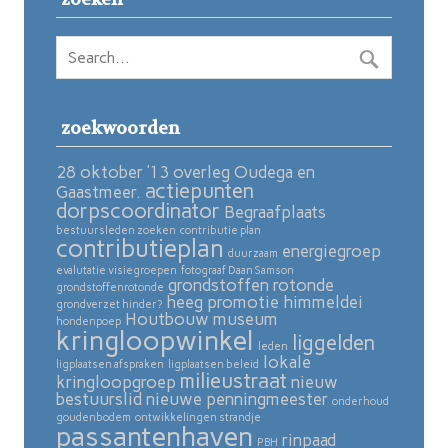
zoekwoorden
28 oktober ’13 overleg Oudega en
actiepunten
Gaastmeer.
dorpscoordinator
Begraafplaats
bestuursleden zoeken
contributie plan
contributieplan
energiegroep
duurzaam
evalutatie visiegroepen
fotograaf Daan Samson
grondstoffen rotonde
grondstoffenrotonde
heeg promotie
himmeldei
grondverzet hinder?
Houtbouw museum
hondenpoep
kringloopwinkel
liggelden
leden
lokale
ligplaatsen afspraken
ligplaatsen beleid
milieustraat
kringloopgroep
nieuw
bestuurslid
nieuwe penningmeester
onderhoud
goudenbodem
ontwikkelingen strandje
passantenhaven
rinpaad
PBH