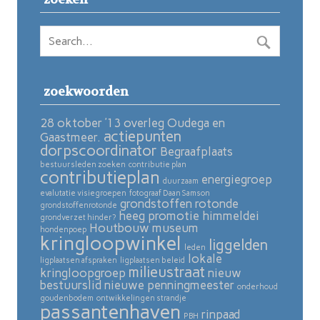
zoekwoorden
28 oktober ’13 overleg Oudega en
actiepunten
Gaastmeer.
dorpscoordinator
Begraafplaats
bestuursleden zoeken
contributie plan
contributieplan
energiegroep
duurzaam
evalutatie visiegroepen
fotograaf Daan Samson
grondstoffen rotonde
grondstoffenrotonde
heeg promotie
himmeldei
grondverzet hinder?
Houtbouw museum
hondenpoep
kringloopwinkel
liggelden
leden
lokale
ligplaatsen afspraken
ligplaatsen beleid
milieustraat
kringloopgroep
nieuw
bestuurslid
nieuwe penningmeester
onderhoud
goudenbodem
ontwikkelingen strandje
passantenhaven
rinpaad
PBH