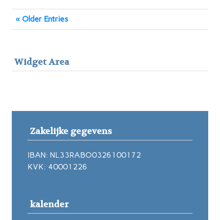
« Older Entries
Widget Area
Zakelijke gegevens
IBAN: NL33RABO0326100172
KVK: 40001226
kalender