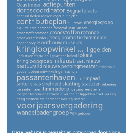
actiepunten
Gaastmeer.
dorpscoordinator
Begraafplaats
bestuursleden zoeken
contributie plan
contributieplan
energiegroep
duurzaam
evalutatie visiegroepen
fotograaf Daan Samson
grondstoffen rotonde
grondstoffenrotonde
heeg promotie
himmeldei
grondverzet hinder?
Houtbouw museum
hondenpoep
kringloopwinkel
liggelden
leden
lokale
ligplaatsen afspraken
ligplaatsen beleid
milieustraat
kringloopgroep
nieuw
bestuurslid
nieuwe penningmeester
onderhoud
goudenbodem
ontwikkelingen strandje
passantenhaven
rinpaad
PBH
sinterklaas
snelheid skatting
statuten
tekening
timmerdorp
passantenhaven
toegang feest terrein
toegang terrein van Barneveld
verhoging liggelden brief
verslag
heeg promotie
visiegroepen overleg
voetpad
voorjaarsvergadering
wandelpadengroep
WSH gebouw
Deze website is gemaakt en ontworpen door
Sinne