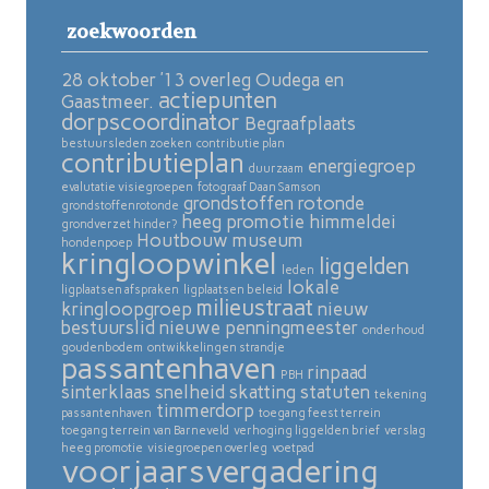
zoekwoorden
28 oktober ’13 overleg Oudega en
actiepunten
Gaastmeer.
dorpscoordinator
Begraafplaats
bestuursleden zoeken
contributie plan
contributieplan
energiegroep
duurzaam
evalutatie visiegroepen
fotograaf Daan Samson
grondstoffen rotonde
grondstoffenrotonde
heeg promotie
himmeldei
grondverzet hinder?
Houtbouw museum
hondenpoep
kringloopwinkel
liggelden
leden
lokale
ligplaatsen afspraken
ligplaatsen beleid
milieustraat
kringloopgroep
nieuw
bestuurslid
nieuwe penningmeester
onderhoud
goudenbodem
ontwikkelingen strandje
passantenhaven
rinpaad
PBH
sinterklaas
snelheid skatting
statuten
tekening
timmerdorp
passantenhaven
toegang feest terrein
toegang terrein van Barneveld
verhoging liggelden brief
verslag
heeg promotie
visiegroepen overleg
voetpad
voorjaarsvergadering