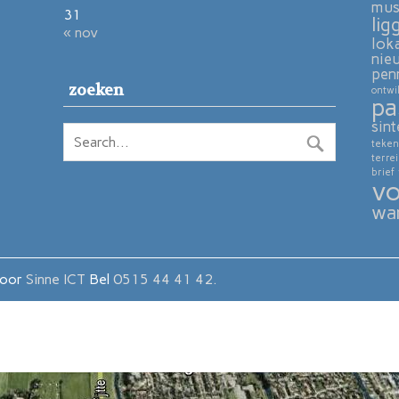
mu
31
lig
« nov
lok
nie
pen
zoeken
ontwi
pa
sint
teken
terre
brief
vo
wa
door
Sinne ICT
Bel
0515 44 41 42.