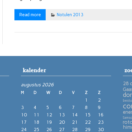
Read more
Notulen 2013
kalender
zo
28 
augustus 2026
Gaa
M
D
W
D
V
Z
Z
dor
1
2
bestu
co
3
4
5
6
7
8
9
ene
10
11
12
13
14
15
16
Sams
rot
17
18
19
20
21
22
23
him
24
25
26
27
28
29
30