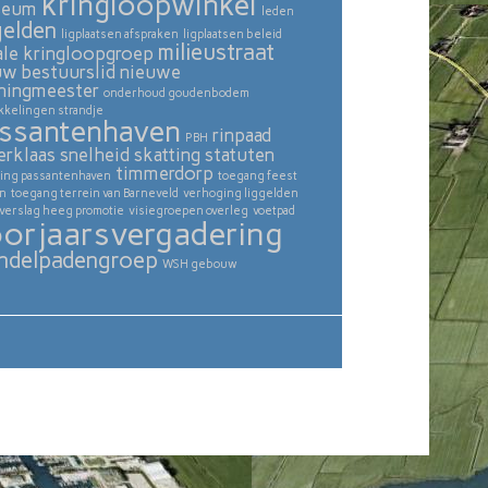
kringloopwinkel
seum
leden
gelden
ligplaatsen afspraken
ligplaatsen beleid
milieustraat
ale kringloopgroep
uw bestuurslid
nieuwe
ningmeester
onderhoud goudenbodem
kkelingen strandje
ssantenhaven
rinpaad
PBH
erklaas
snelheid skatting
statuten
timmerdorp
ing passantenhaven
toegang feest
in
toegang terrein van Barneveld
verhoging liggelden
verslag heeg promotie
visiegroepen overleg
voetpad
orjaarsvergadering
ndelpadengroep
WSH gebouw