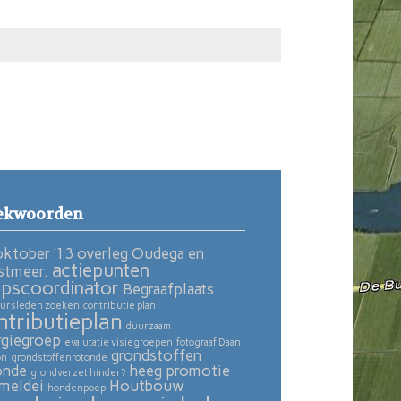
ekwoorden
oktober ’13 overleg Oudega en
actiepunten
stmeer.
pscoordinator
Begraafplaats
ursleden zoeken
contributie plan
ntributieplan
duurzaam
rgiegroep
evalutatie visiegroepen
fotograaf Daan
grondstoffen
on
grondstoffenrotonde
onde
heeg promotie
grondverzet hinder?
meldei
Houtbouw
hondenpoep