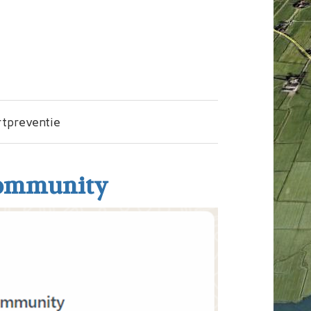
tpreventie
 community