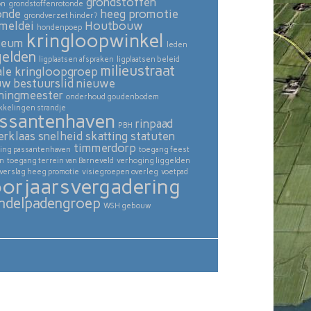
grondstoffen
on
grondstoffenrotonde
onde
heeg promotie
grondverzet hinder?
meldei
Houtbouw
hondenpoep
kringloopwinkel
seum
leden
gelden
ligplaatsen afspraken
ligplaatsen beleid
milieustraat
ale kringloopgroep
uw bestuurslid
nieuwe
ningmeester
onderhoud goudenbodem
kkelingen strandje
ssantenhaven
rinpaad
PBH
erklaas
snelheid skatting
statuten
timmerdorp
ing passantenhaven
toegang feest
in
toegang terrein van Barneveld
verhoging liggelden
verslag heeg promotie
visiegroepen overleg
voetpad
orjaarsvergadering
ndelpadengroep
WSH gebouw