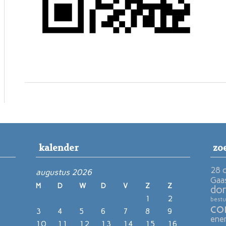
kalender
zo
28 
augustus 2026
Gaa
M
D
W
D
V
Z
Z
dor
1
2
bestu
co
3
4
5
6
7
8
9
ene
10
11
12
13
14
15
16