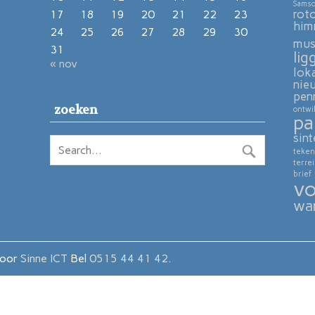
Sams
rot
17
18
19
20
21
22
23
him
24
25
26
27
28
29
30
mu
31
lig
« nov
lok
nie
pen
zoeken
ontwi
pa
sint
teken
terre
brief
vo
wa
door
Sinne ICT
Bel
0515 44 41 42.