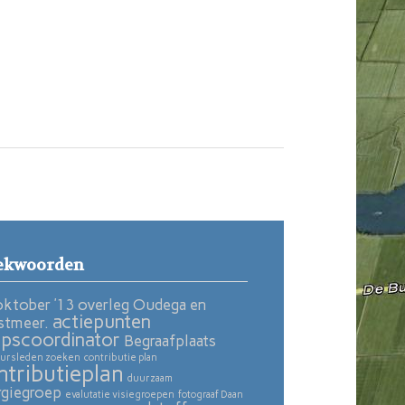
ekwoorden
oktober ’13 overleg Oudega en
actiepunten
stmeer.
pscoordinator
Begraafplaats
ursleden zoeken
contributie plan
ntributieplan
duurzaam
rgiegroep
evalutatie visiegroepen
fotograaf Daan