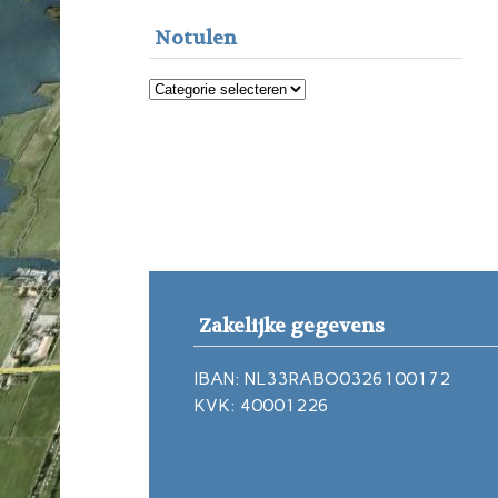
Notulen
Notulen
Zakelijke gegevens
IBAN: NL33RABO0326100172
KVK: 40001226