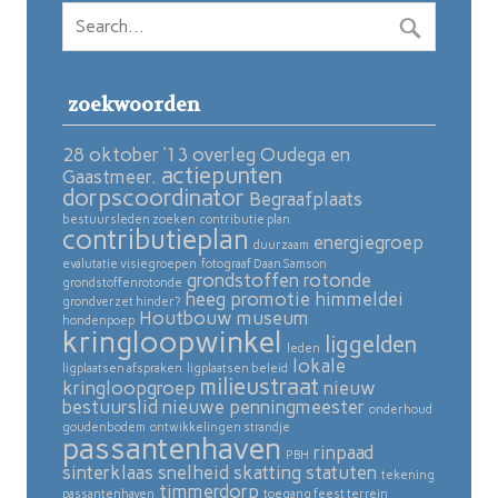
zoekwoorden
28 oktober ’13 overleg Oudega en
actiepunten
Gaastmeer.
dorpscoordinator
Begraafplaats
bestuursleden zoeken
contributie plan
contributieplan
energiegroep
duurzaam
evalutatie visiegroepen
fotograaf Daan Samson
grondstoffen rotonde
grondstoffenrotonde
heeg promotie
himmeldei
grondverzet hinder?
Houtbouw museum
hondenpoep
kringloopwinkel
liggelden
leden
lokale
ligplaatsen afspraken
ligplaatsen beleid
milieustraat
kringloopgroep
nieuw
bestuurslid
nieuwe penningmeester
onderhoud
goudenbodem
ontwikkelingen strandje
passantenhaven
rinpaad
PBH
sinterklaas
snelheid skatting
statuten
tekening
timmerdorp
passantenhaven
toegang feest terrein