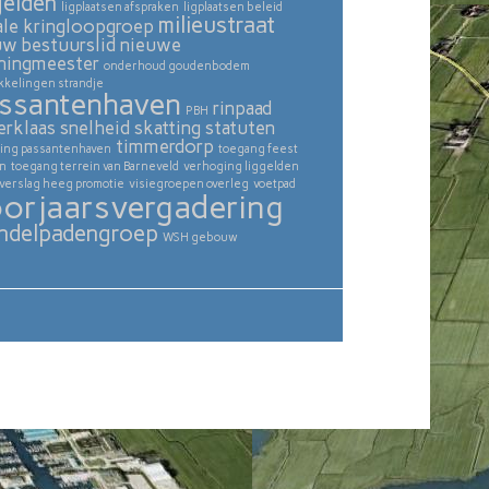
gelden
ligplaatsen afspraken
ligplaatsen beleid
milieustraat
ale kringloopgroep
uw bestuurslid
nieuwe
ningmeester
onderhoud goudenbodem
kkelingen strandje
ssantenhaven
rinpaad
PBH
erklaas
snelheid skatting
statuten
timmerdorp
ing passantenhaven
toegang feest
in
toegang terrein van Barneveld
verhoging liggelden
verslag heeg promotie
visiegroepen overleg
voetpad
orjaarsvergadering
ndelpadengroep
WSH gebouw