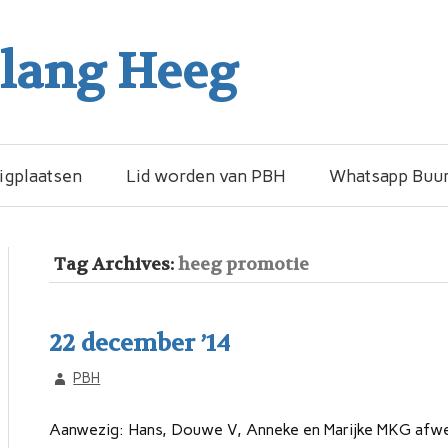
elang Heeg
igplaatsen
Lid worden van PBH
Whatsapp Buur
Tag Archives:
heeg promotie
22 december ’14
PBH
Aanwezig: Hans, Douwe V, Anneke en Marijke MKG afwe