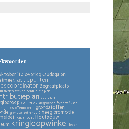
ekwoorden
oktober ’13 overleg Oudega en
actiepunten
stmeer.
pscoordinator
Begraafplaats
ursleden zoeken
contributie plan
ntributieplan
duurzaam
rgiegroep
evalutatie visiegroepen
fotograaf Daan
grondstoffen
on
grondstoffenrotonde
onde
heeg promotie
grondverzet hinder?
meldei
Houtbouw
hondenpoep
kringloopwinkel
seum
leden