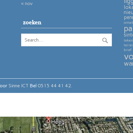
lig
« nov
lok
nie
pen
zoeken
ontwi
pa
sint
teken
terre
brief
vo
wa
door
Sinne ICT
Bel
0515 44 41 42.