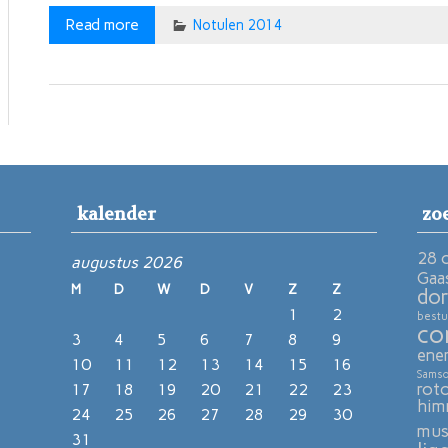
Read more
Notulen 2014
kalender
zo
28 
augustus 2026
Gaa
M
D
W
D
V
Z
Z
dor
1
2
bestu
co
3
4
5
6
7
8
9
ene
10
11
12
13
14
15
16
Sams
rot
17
18
19
20
21
22
23
him
24
25
26
27
28
29
30
mu
31