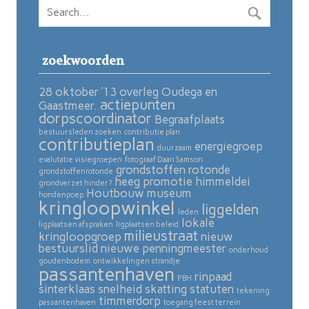
zoekwoorden
28 oktober ’13 overleg Oudega en
actiepunten
Gaastmeer.
dorpscoordinator
Begraafplaats
bestuursleden zoeken
contributie plan
contributieplan
energiegroep
duurzaam
evalutatie visiegroepen
fotograaf Daan Samson
grondstoffen rotonde
grondstoffenrotonde
heeg promotie
himmeldei
grondverzet hinder?
Houtbouw museum
hondenpoep
kringloopwinkel
liggelden
leden
lokale
ligplaatsen afspraken
ligplaatsen beleid
milieustraat
kringloopgroep
nieuw
bestuurslid
nieuwe penningmeester
onderhoud
goudenbodem
ontwikkelingen strandje
passantenhaven
rinpaad
PBH
sinterklaas
snelheid skatting
statuten
tekening
timmerdorp
passantenhaven
toegang feest terrein