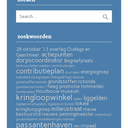
zoekwoorden
28 oktober ’13 overleg Oudega en
actiepunten
Gaastmeer.
dorpscoordinator
Begraafplaats
bestuursleden zoeken
contributie plan
contributieplan
energiegroep
duurzaam
evalutatie visiegroepen
fotograaf Daan Samson
grondstoffen rotonde
grondstoffenrotonde
heeg promotie
himmeldei
grondverzet hinder?
Houtbouw museum
hondenpoep
kringloopwinkel
liggelden
leden
lokale
ligplaatsen afspraken
ligplaatsen beleid
milieustraat
kringloopgroep
nieuw
bestuurslid
nieuwe penningmeester
onderhoud
goudenbodem
ontwikkelingen strandje
passantenhaven
rinpaad
PBH