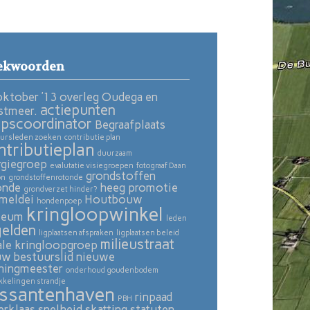
ekwoorden
oktober ’13 overleg Oudega en
actiepunten
stmeer.
pscoordinator
Begraafplaats
ursleden zoeken
contributie plan
ntributieplan
duurzaam
rgiegroep
evalutatie visiegroepen
fotograaf Daan
grondstoffen
on
grondstoffenrotonde
onde
heeg promotie
grondverzet hinder?
meldei
Houtbouw
hondenpoep
kringloopwinkel
seum
leden
gelden
ligplaatsen afspraken
ligplaatsen beleid
milieustraat
ale kringloopgroep
uw bestuurslid
nieuwe
ningmeester
onderhoud goudenbodem
kkelingen strandje
ssantenhaven
rinpaad
PBH
erklaas
snelheid skatting
statuten