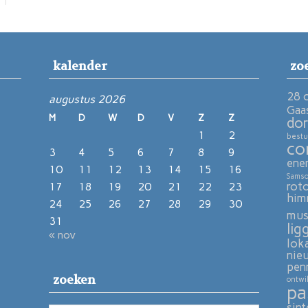
kalender
zo
28 
augustus 2026
Gaa
M
D
W
D
V
Z
Z
dor
1
2
bestu
co
3
4
5
6
7
8
9
ene
10
11
12
13
14
15
16
Sams
rot
17
18
19
20
21
22
23
him
24
25
26
27
28
29
30
mu
31
lig
« nov
lok
nie
pen
zoeken
ontwi
pa
sint