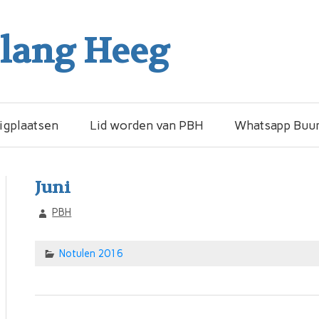
elang Heeg
igplaatsen
Lid worden van PBH
Whatsapp Buur
Juni
PBH
Notulen 2016