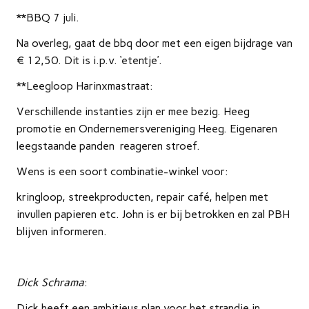
**BBQ 7 juli.
Na overleg, gaat de bbq door met een eigen bijdrage van
€ 12,50. Dit is i.p.v. ‘etentje’.
**Leegloop Harinxmastraat:
Verschillende instanties zijn er mee bezig. Heeg
promotie en Ondernemersvereniging Heeg. Eigenaren
leegstaande panden reageren stroef.
Wens is een soort combinatie-winkel voor:
kringloop, streekproducten, repair café, helpen met
invullen papieren etc. John is er bij betrokken en zal PBH
blijven informeren.
Dick Schrama
:
Dick heeft een ambitieus plan voor het strandje in