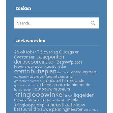
zoeken
zoekwoorden
28 oktober ’13 overleg Oudega en
actiepunten
Gaastmeer.
dorpscoordinator
Begraafplaats
bestuursleden zoeken
contributie plan
contributieplan
energiegroep
duurzaam
evalutatie visiegroepen
fotograaf Daan Samson
grondstoffen rotonde
grondstoffenrotonde
heeg promotie
himmeldei
grondverzet hinder?
Houtbouw museum
hondenpoep
kringloopwinkel
liggelden
leden
lokale
ligplaatsen afspraken
ligplaatsen beleid
milieustraat
kringloopgroep
nieuw
bestuurslid
nieuwe penningmeester
onderhoud