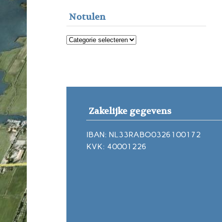
Notulen
Notulen
Zakelijke gegevens
IBAN: NL33RABO0326100172
KVK: 40001226