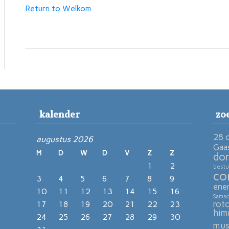
Return to Welkom
kalender
zo
28 
augustus 2026
Gaa
M
D
W
D
V
Z
Z
dor
1
2
bestu
co
3
4
5
6
7
8
9
ene
10
11
12
13
14
15
16
Sams
rot
17
18
19
20
21
22
23
him
24
25
26
27
28
29
30
mu