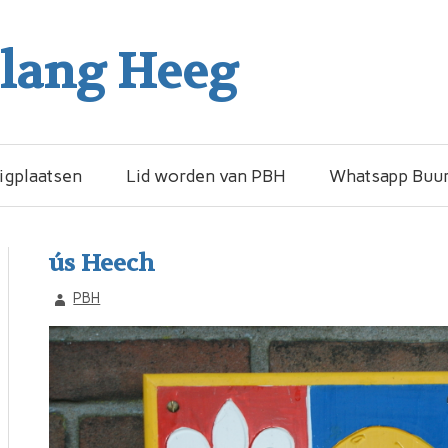
elang Heeg
igplaatsen
Lid worden van PBH
Whatsapp Buur
ús Heech
PBH