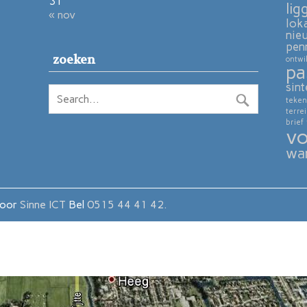
31
lig
« nov
lok
nie
pen
zoeken
ontwi
pa
sint
teken
terre
brief
vo
wa
door
Sinne ICT
Bel
0515 44 41 42.