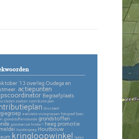
ekwoorden
oktober ’13 overleg Oudega en
actiepunten
stmeer.
pscoordinator
Begraafplaats
ursleden zoeken
contributie plan
ntributieplan
duurzaam
rgiegroep
evalutatie visiegroepen
fotograaf Daan
grondstoffen
on
grondstoffenrotonde
onde
heeg promotie
grondverzet hinder?
meldei
Houtbouw
hondenpoep
kringloopwinkel
seum
leden