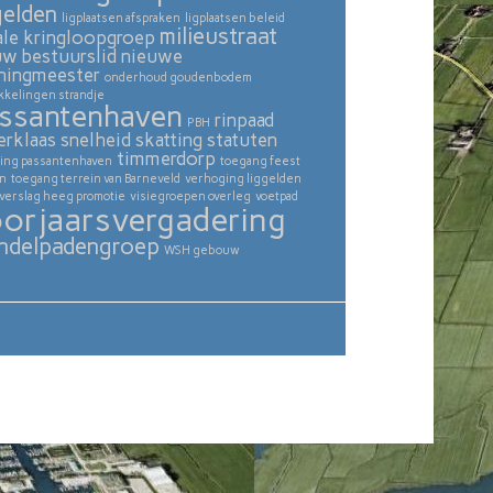
gelden
ligplaatsen afspraken
ligplaatsen beleid
milieustraat
ale kringloopgroep
uw bestuurslid
nieuwe
ningmeester
onderhoud goudenbodem
kkelingen strandje
ssantenhaven
rinpaad
PBH
erklaas
snelheid skatting
statuten
timmerdorp
ing passantenhaven
toegang feest
in
toegang terrein van Barneveld
verhoging liggelden
verslag heeg promotie
visiegroepen overleg
voetpad
orjaarsvergadering
ndelpadengroep
WSH gebouw