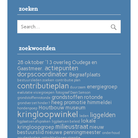
zoeken
zoekwoorden
28 oktober ’13 overleg Oudega en
actiepunten
Gaastmeer.
dorpscoordinator
Begraafplaats
bestuursleden zoeken
contributie plan
contributieplan
energiegroep
duurzaam
evalutatie visiegroepen
fotograaf Daan Samson
grondstoffen rotonde
grondstoffenrotonde
heeg promotie
himmeldei
grondverzet hinder?
Houtbouw museum
hondenpoep
kringloopwinkel
liggelden
leden
lokale
ligplaatsen afspraken
ligplaatsen beleid
milieustraat
kringloopgroep
nieuw
bestuurslid
nieuwe penningmeester
onderhoud
goudenbodem
ontwikkelingen strandje