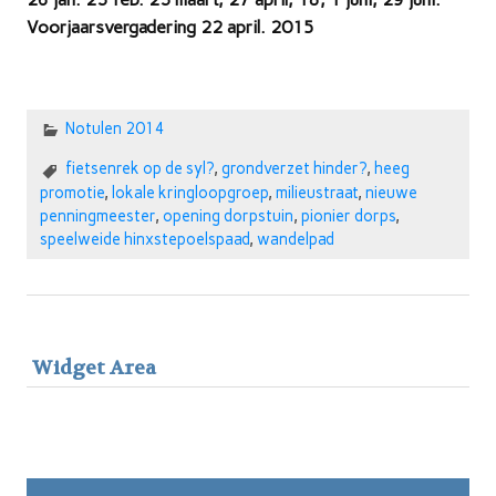
Voorjaarsvergadering 22 april. 2015
Notulen 2014
fietsenrek op de syl?
,
grondverzet hinder?
,
heeg
promotie
,
lokale kringloopgroep
,
milieustraat
,
nieuwe
penningmeester
,
opening dorpstuin
,
pionier dorps
,
speelweide hinxstepoelspaad
,
wandelpad
Widget Area