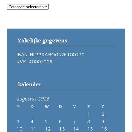
Notulen
Zakelijke gegevens
IBAN: NL33RABO0326100172
KVK: 40001226
kalender
augustus 2026
M
D
W
D
V
Z
Z
1
2
3
4
5
6
7
8
9
10
11
12
13
14
15
16