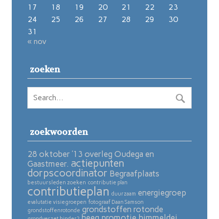
17
18
19
20
21
22
23
24
25
26
27
28
29
30
31
« nov
zoeken
zoekwoorden
28 oktober ’13 overleg Oudega en
actiepunten
Gaastmeer.
dorpscoordinator
Begraafplaats
bestuursleden zoeken
contributie plan
contributieplan
energiegroep
duurzaam
evalutatie visiegroepen
fotograaf Daan Samson
grondstoffen rotonde
grondstoffenrotonde
heeg promotie
himmeldei
grondverzet hinder?