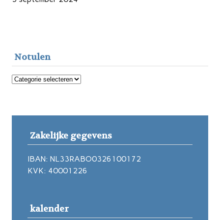
Notulen
Notulen
Zakelijke gegevens
IBAN: NL33RABO0326100172
KVK: 40001226
kalender