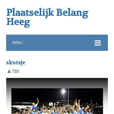
Plaatselijk Belang
Heeg
MENU
skutsje
PBH