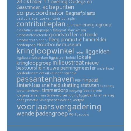
28 oktober ’13 overleg Oudega en
actiepunten
Gaastmeer.
dorpscoordinator
Begraafplaats
bestuursleden zoeken
contributie plan
contributieplan
energiegroep
duurzaam
evalutatie visiegroepen
fotograaf Daan Samson
grondstoffen rotonde
grondstoffenrotonde
heeg promotie
himmeldei
grondverzet hinder?
Houtbouw museum
hondenpoep
kringloopwinkel
liggelden
leden
lokale
ligplaatsen afspraken
ligplaatsen beleid
milieustraat
kringloopgroep
nieuw
bestuurslid
nieuwe penningmeester
onderhoud
goudenbodem
ontwikkelingen strandje
passantenhaven
rinpaad
PBH
sinterklaas
snelheid skatting
statuten
tekening
timmerdorp
passantenhaven
toegang feest terrein
toegang terrein van Barneveld
verhoging liggelden brief
verslag
heeg promotie
visiegroepen overleg
voetpad
voorjaarsvergadering
wandelpadengroep
WSH gebouw