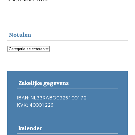
Notulen
Notulen
Zakelijke gegevens
IBAN: NL33RABO0326100172
KVK: 40001226
kalender