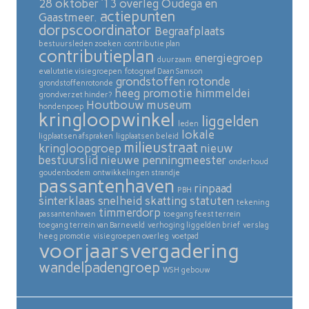
28 oktober ’13 overleg Oudega en
actiepunten
Gaastmeer.
dorpscoordinator
Begraafplaats
bestuursleden zoeken
contributie plan
contributieplan
energiegroep
duurzaam
evalutatie visiegroepen
fotograaf Daan Samson
grondstoffen rotonde
grondstoffenrotonde
heeg promotie
himmeldei
grondverzet hinder?
Houtbouw museum
hondenpoep
kringloopwinkel
liggelden
leden
lokale
ligplaatsen afspraken
ligplaatsen beleid
milieustraat
kringloopgroep
nieuw
bestuurslid
nieuwe penningmeester
onderhoud
goudenbodem
ontwikkelingen strandje
passantenhaven
rinpaad
PBH
sinterklaas
snelheid skatting
statuten
tekening
timmerdorp
passantenhaven
toegang feest terrein
toegang terrein van Barneveld
verhoging liggelden brief
verslag
heeg promotie
visiegroepen overleg
voetpad
voorjaarsvergadering
wandelpadengroep
WSH gebouw