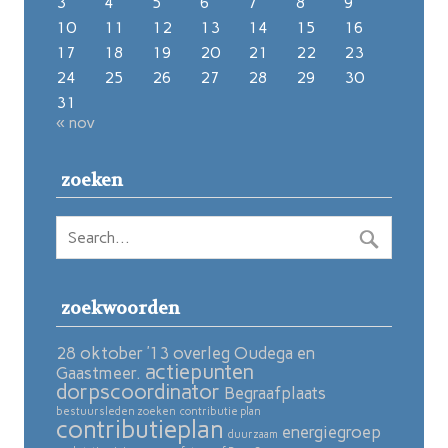
3
4
5
6
7
8
9
10
11
12
13
14
15
16
17
18
19
20
21
22
23
24
25
26
27
28
29
30
31
« nov
zoeken
zoekwoorden
28 oktober ’13 overleg Oudega en
actiepunten
Gaastmeer.
dorpscoordinator
Begraafplaats
bestuursleden zoeken
contributie plan
contributieplan
energiegroep
duurzaam