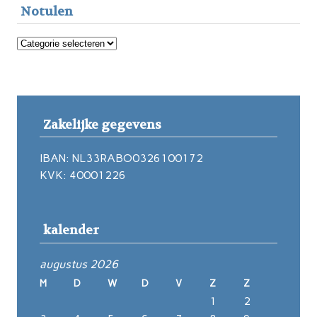
Notulen
Notulen
Zakelijke gegevens
IBAN: NL33RABO0326100172
KVK: 40001226
kalender
augustus 2026
M
D
W
D
V
Z
Z
1
2