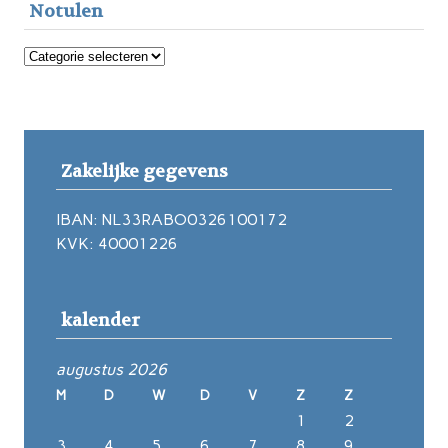
Notulen
Notulen
Zakelijke gegevens
IBAN: NL33RABO0326100172
KVK: 40001226
kalender
augustus 2026
M
D
W
D
V
Z
Z
1
2
3
4
5
6
7
8
9