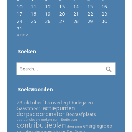
10
11
12
13
14
15
16
17
18
19
20
21
22
23
24
25
26
27
28
29
30
31
« nov
zoeken
zoekwoorden
28 oktober ’13 overleg Oudega en
actiepunten
Gaastmeer.
dorpscoordinator
Begraafplaats
bestuursleden zoeken
contributie plan
contributieplan
energiegroep
duurzaam
evalutatie visiegroepen
fotograaf Daan Samson