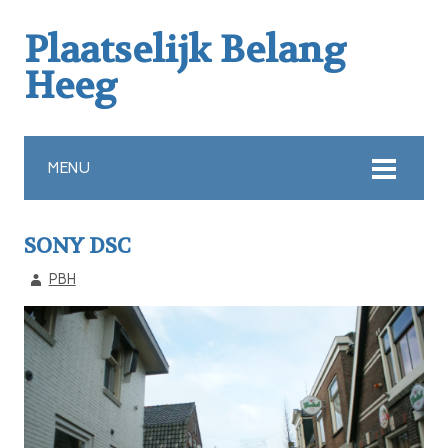
Plaatselijk Belang
Heeg
MENU
SONY DSC
PBH