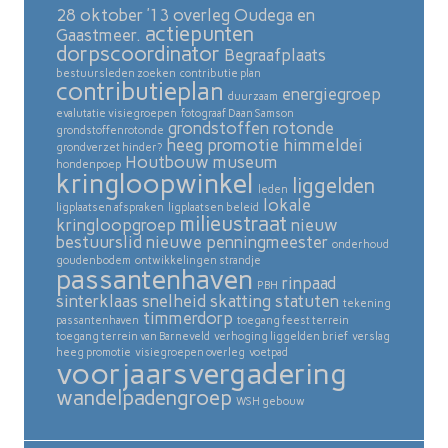
28 oktober ’13 overleg Oudega en
actiepunten
Gaastmeer.
dorpscoordinator
Begraafplaats
bestuursleden zoeken
contributie plan
contributieplan
energiegroep
duurzaam
evalutatie visiegroepen
fotograaf Daan Samson
grondstoffen rotonde
grondstoffenrotonde
heeg promotie
himmeldei
grondverzet hinder?
Houtbouw museum
hondenpoep
kringloopwinkel
liggelden
leden
lokale
ligplaatsen afspraken
ligplaatsen beleid
milieustraat
kringloopgroep
nieuw
bestuurslid
nieuwe penningmeester
onderhoud
goudenbodem
ontwikkelingen strandje
passantenhaven
rinpaad
PBH
sinterklaas
snelheid skatting
statuten
tekening
timmerdorp
passantenhaven
toegang feest terrein
toegang terrein van Barneveld
verhoging liggelden brief
verslag
heeg promotie
visiegroepen overleg
voetpad
voorjaarsvergadering
wandelpadengroep
WSH gebouw