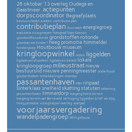
28 oktober ’13 overleg Oudega en
actiepunten
Gaastmeer.
dorpscoordinator
Begraafplaats
bestuursleden zoeken
contributie plan
contributieplan
energiegroep
duurzaam
evalutatie visiegroepen
fotograaf Daan Samson
grondstoffen rotonde
grondstoffenrotonde
heeg promotie
himmeldei
grondverzet hinder?
Houtbouw museum
hondenpoep
kringloopwinkel
liggelden
leden
lokale
ligplaatsen afspraken
ligplaatsen beleid
milieustraat
kringloopgroep
nieuw
bestuurslid
nieuwe penningmeester
onderhoud
goudenbodem
ontwikkelingen strandje
passantenhaven
rinpaad
PBH
sinterklaas
snelheid skatting
statuten
tekening
timmerdorp
passantenhaven
toegang feest terrein
toegang terrein van Barneveld
verhoging liggelden brief
verslag
heeg promotie
visiegroepen overleg
voetpad
voorjaarsvergadering
wandelpadengroep
WSH gebouw