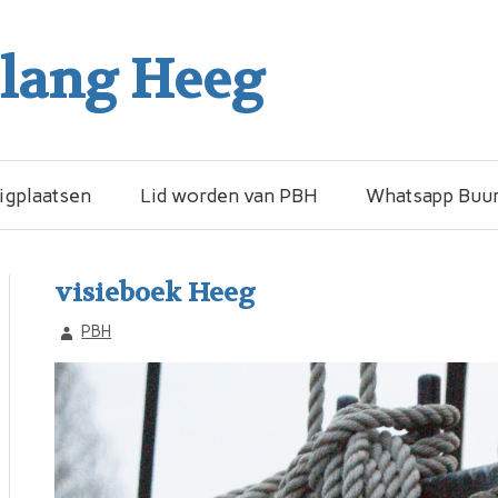
elang Heeg
igplaatsen
Lid worden van PBH
Whatsapp Buur
visieboek Heeg
PBH