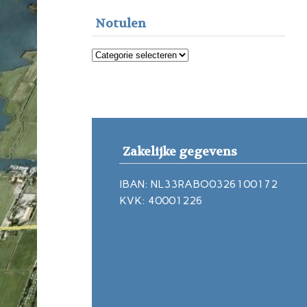
Notulen
Notulen
Zakelijke gegevens
IBAN: NL33RABO0326100172
KVK: 40001226