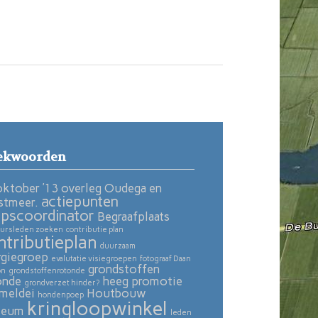
ekwoorden
oktober ’13 overleg Oudega en
actiepunten
stmeer.
pscoordinator
Begraafplaats
ursleden zoeken
contributie plan
ntributieplan
duurzaam
rgiegroep
evalutatie visiegroepen
fotograaf Daan
grondstoffen
on
grondstoffenrotonde
onde
heeg promotie
grondverzet hinder?
meldei
Houtbouw
hondenpoep
kringloopwinkel
seum
leden