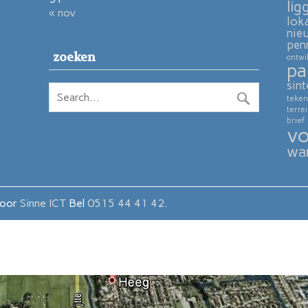
lig
« nov
lok
nie
pen
zoeken
ontwi
pa
sint
teken
terre
brief
vo
wa
door
Sinne ICT
Bel
0515 44 41 42.