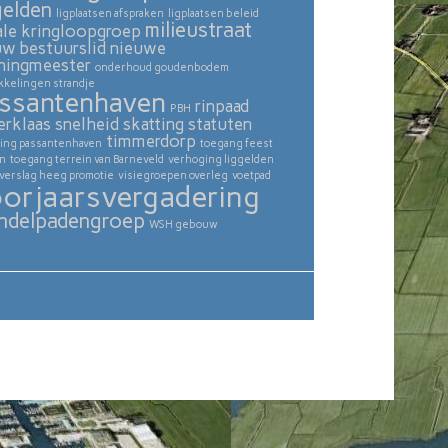
gelden
ligplaatsen afspraken
ligplaatsen beleid
milieustraat
ale kringloopgroep
uw bestuurslid
nieuwe
ningmeester
onderhoud goudenbodem
kkelingen strandje
ssantenhaven
rinpaad
PBH
erklaas
snelheid skatting
statuten
timmerdorp
ing passantenhaven
toegang feest
in
toegang terrein van Barneveld
verhoging liggelden
verslag heeg promotie
visiegroepen overleg
voetpad
orjaarsvergadering
ndelpadengroep
WSH gebouw