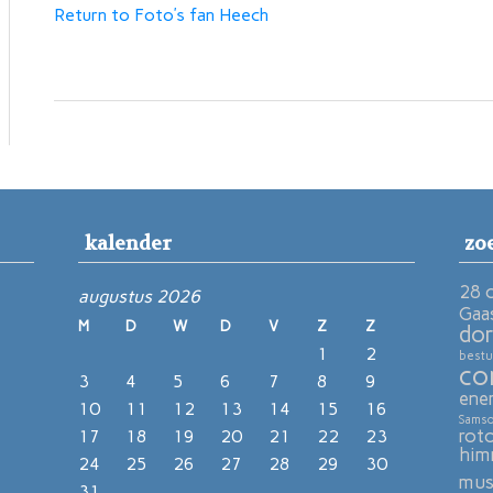
Return to Foto’s fan Heech
kalender
zo
28 
augustus 2026
Gaa
M
D
W
D
V
Z
Z
dor
1
2
bestu
co
3
4
5
6
7
8
9
ene
10
11
12
13
14
15
16
Sams
rot
17
18
19
20
21
22
23
him
24
25
26
27
28
29
30
mu
31