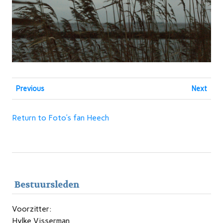
Previous
Next
Return to Foto’s fan Heech
Bestuursleden
Voorzitter:
Hylke Visserman