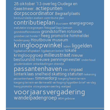
28 oktober ’13 overleg Oudega en
actiepunten
Gaastmeer.
dorpscoordinator
Begraafplaats
bestuursleden zoeken
contributie plan
contributieplan
energiegroep
duurzaam
evalutatie visiegroepen
fotograaf Daan Samson
grondstoffen rotonde
grondstoffenrotonde
heeg promotie
himmeldei
grondverzet hinder?
Houtbouw museum
hondenpoep
kringloopwinkel
liggelden
leden
lokale
ligplaatsen afspraken
ligplaatsen beleid
milieustraat
kringloopgroep
nieuw
bestuurslid
nieuwe penningmeester
onderhoud
goudenbodem
ontwikkelingen strandje
passantenhaven
rinpaad
PBH
sinterklaas
snelheid skatting
statuten
tekening
timmerdorp
passantenhaven
toegang feest terrein
toegang terrein van Barneveld
verhoging liggelden brief
verslag
heeg promotie
visiegroepen overleg
voetpad
voorjaarsvergadering
wandelpadengroep
WSH gebouw