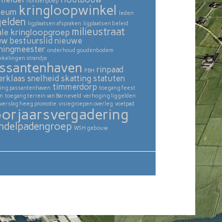
hondenpoep
kringloopwinkel
seum
leden
gelden
ligplaatsen afspraken
ligplaatsen beleid
milieustraat
ale kringloopgroep
uw bestuurslid
nieuwe
ningmeester
onderhoud goudenbodem
kkelingen strandje
ssantenhaven
rinpaad
PBH
erklaas
snelheid skatting
statuten
timmerdorp
ing passantenhaven
toegang feest
in
toegang terrein van Barneveld
verhoging liggelden
verslag heeg promotie
visiegroepen overleg
voetpad
orjaarsvergadering
ndelpadengroep
WSH gebouw