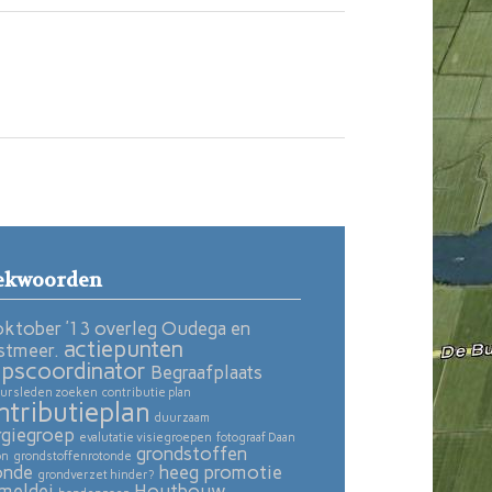
ekwoorden
oktober ’13 overleg Oudega en
actiepunten
stmeer.
pscoordinator
Begraafplaats
ursleden zoeken
contributie plan
ntributieplan
duurzaam
rgiegroep
evalutatie visiegroepen
fotograaf Daan
grondstoffen
on
grondstoffenrotonde
onde
heeg promotie
grondverzet hinder?
meldei
Houtbouw