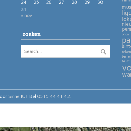
24
25
26
27
28
29
30
mu
31
lig
« nov
lok
nie
pen
zoeken
ontwi
pa
sint
teken
terre
brief
vo
wa
door
Sinne ICT
Bel
0515 44 41 42.