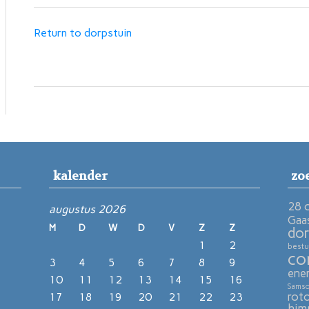
Return to dorpstuin
kalender
zo
28 
augustus 2026
Gaa
M
D
W
D
V
Z
Z
dor
1
2
bestu
co
3
4
5
6
7
8
9
ene
10
11
12
13
14
15
16
Sams
rot
17
18
19
20
21
22
23
him