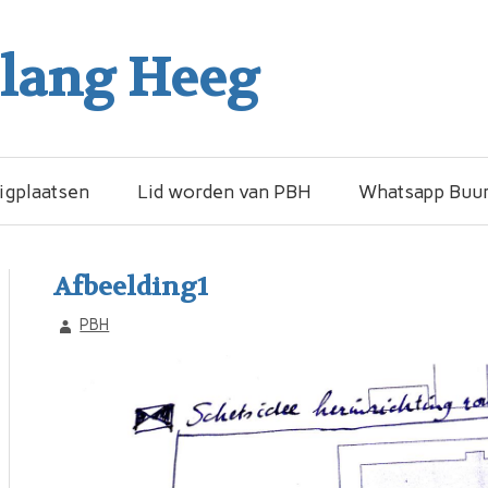
elang Heeg
igplaatsen
Lid worden van PBH
Whatsapp Buur
Afbeelding1
PBH