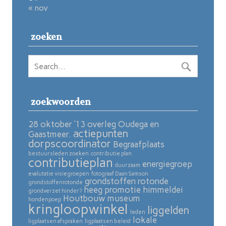
« nov
zoeken
zoekwoorden
28 oktober ’13 overleg Oudega en
actiepunten
Gaastmeer.
dorpscoordinator
Begraafplaats
bestuursleden zoeken
contributie plan
contributieplan
energiegroep
duurzaam
evalutatie visiegroepen
fotograaf Daan Samson
grondstoffen rotonde
grondstoffenrotonde
heeg promotie
himmeldei
grondverzet hinder?
Houtbouw museum
hondenpoep
kringloopwinkel
liggelden
leden
lokale
ligplaatsen afspraken
ligplaatsen beleid