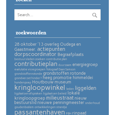
zoekwoorden
28 oktober ’13 overleg Oudega en
actiepunten
Gaastmeer.
dorpscoordinator
Begraafplaats
bestuursleden zoeken
contributie plan
contributieplan
energiegroep
duurzaam
evalutatie visiegroepen
fotograaf Daan Samson
grondstoffen rotonde
grondstoffenrotonde
heeg promotie
himmeldei
grondverzet hinder?
Houtbouw museum
hondenpoep
kringloopwinkel
liggelden
leden
lokale
ligplaatsen afspraken
ligplaatsen beleid
milieustraat
kringloopgroep
nieuw
bestuurslid
nieuwe penningmeester
onderhoud
goudenbodem
ontwikkelingen strandje
passantenhaven
rinpaad
PBH