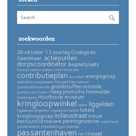
zoekwoorden
28 oktober ’13 overleg Oudega en
actiepunten
Gaastmeer.
dorpscoordinator
Begraafplaats
bestuursleden zoeken
contributie plan
contributieplan
energiegroep
duurzaam
evalutatie visiegroepen
fotograaf Daan Samson
grondstoffen rotonde
grondstoffenrotonde
heeg promotie
himmeldei
grondverzet hinder?
Houtbouw museum
hondenpoep
kringloopwinkel
liggelden
leden
lokale
ligplaatsen afspraken
ligplaatsen beleid
milieustraat
kringloopgroep
nieuw
bestuurslid
nieuwe penningmeester
onderhoud
goudenbodem
ontwikkelingen strandje
passantenhaven
rinpaad
PBH