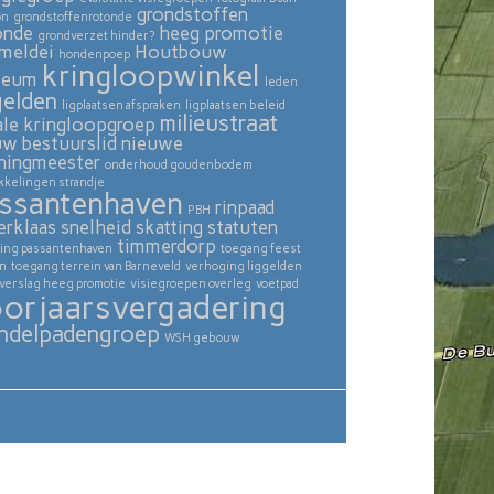
grondstoffen
on
grondstoffenrotonde
onde
heeg promotie
grondverzet hinder?
meldei
Houtbouw
hondenpoep
kringloopwinkel
seum
leden
gelden
ligplaatsen afspraken
ligplaatsen beleid
milieustraat
ale kringloopgroep
uw bestuurslid
nieuwe
ningmeester
onderhoud goudenbodem
kkelingen strandje
ssantenhaven
rinpaad
PBH
erklaas
snelheid skatting
statuten
timmerdorp
ing passantenhaven
toegang feest
in
toegang terrein van Barneveld
verhoging liggelden
verslag heeg promotie
visiegroepen overleg
voetpad
orjaarsvergadering
ndelpadengroep
WSH gebouw