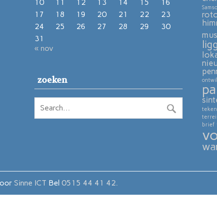
10
11
12
13
14
15
16
Sams
rot
17
18
19
20
21
22
23
him
24
25
26
27
28
29
30
mu
31
lig
« nov
lok
nie
pen
zoeken
ontwi
pa
sint
teken
terre
brief
vo
wa
door
Sinne ICT
Bel
0515 44 41 42.