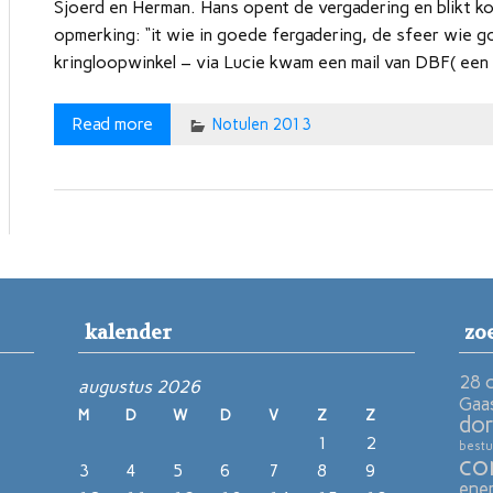
Sjoerd en Herman. Hans opent de vergadering en blikt k
opmerking: “it wie in goede fergadering, de sfeer wie g
kringloopwinkel – via Lucie kwam een mail van DBF( een s
Read more
Notulen 2013
kalender
zo
28 
augustus 2026
Gaa
M
D
W
D
V
Z
Z
dor
1
2
bestu
co
3
4
5
6
7
8
9
ene