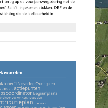
ort terug op de voorjaarsvergadering met de
oed” Sa is’t. Ingekomen stukken. DBF en de
tichting die de leefbaarheid in
ekwoorden
oktober ’13 overleg Oudega en
actiepunten
stmeer.
pscoordinator
Begraafplaats
ursleden zoeken
contributie plan
ntributieplan
duurzaam
rgiegroep
evalutatie visiegroepen
fotograaf Daan