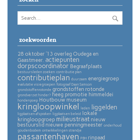
zoekwoorden
28 oktober ’13 overleg Oudega en
actiepunten
Gaastmeer.
dorpscoordinator
Begraafplaats
bestuursleden zoeken
contributie plan
contributieplan
energiegroep
duurzaam
evalutatie visiegroepen
fotograaf Daan Samson
grondstoffen rotonde
grondstoffenrotonde
heeg promotie
himmeldei
grondverzet hinder?
Houtbouw museum
hondenpoep
kringloopwinkel
liggelden
leden
lokale
ligplaatsen afspraken
ligplaatsen beleid
milieustraat
kringloopgroep
nieuw
bestuurslid
nieuwe penningmeester
onderhoud
goudenbodem
ontwikkelingen strandje
passantenhaven
rinpaad
PBH