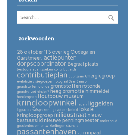
zoekwoorden
28 oktober ’13 overleg Oudega en
actiepunten
Gaastmeer.
dorpscoordinator
Begraafplaats
bestuursleden zoeken
contributie plan
contributieplan
energiegroep
duurzaam
evalutatie visiegroepen
fotograaf Daan Samson
grondstoffen rotonde
grondstoffenrotonde
heeg promotie
himmeldei
grondverzet hinder?
Houtbouw museum
hondenpoep
kringloopwinkel
liggelden
leden
lokale
ligplaatsen afspraken
ligplaatsen beleid
milieustraat
kringloopgroep
nieuw
bestuurslid
nieuwe penningmeester
onderhoud
goudenbodem
ontwikkelingen strandje
passantenhaven
rinpaad
PBH