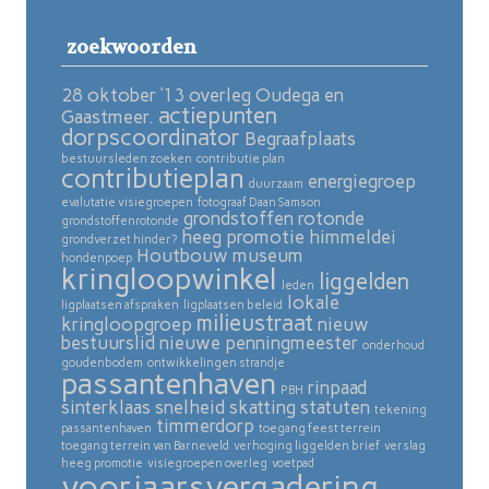
zoekwoorden
28 oktober ’13 overleg Oudega en
actiepunten
Gaastmeer.
dorpscoordinator
Begraafplaats
bestuursleden zoeken
contributie plan
contributieplan
energiegroep
duurzaam
evalutatie visiegroepen
fotograaf Daan Samson
grondstoffen rotonde
grondstoffenrotonde
heeg promotie
himmeldei
grondverzet hinder?
Houtbouw museum
hondenpoep
kringloopwinkel
liggelden
leden
lokale
ligplaatsen afspraken
ligplaatsen beleid
milieustraat
kringloopgroep
nieuw
bestuurslid
nieuwe penningmeester
onderhoud
goudenbodem
ontwikkelingen strandje
passantenhaven
rinpaad
PBH
sinterklaas
snelheid skatting
statuten
tekening
timmerdorp
passantenhaven
toegang feest terrein
toegang terrein van Barneveld
verhoging liggelden brief
verslag
heeg promotie
visiegroepen overleg
voetpad
voorjaarsvergadering