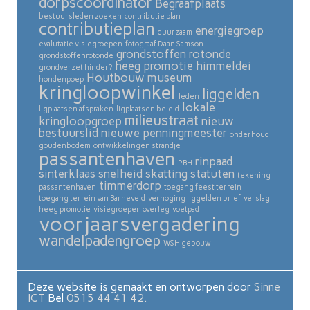
dorpscoordinator
Begraafplaats
bestuursleden zoeken
contributie plan
contributieplan
energiegroep
duurzaam
evalutatie visiegroepen
fotograaf Daan Samson
grondstoffen rotonde
grondstoffenrotonde
heeg promotie
himmeldei
grondverzet hinder?
Houtbouw museum
hondenpoep
kringloopwinkel
liggelden
leden
lokale
ligplaatsen afspraken
ligplaatsen beleid
milieustraat
kringloopgroep
nieuw
bestuurslid
nieuwe penningmeester
onderhoud
goudenbodem
ontwikkelingen strandje
passantenhaven
rinpaad
PBH
sinterklaas
snelheid skatting
statuten
tekening
timmerdorp
passantenhaven
toegang feest terrein
toegang terrein van Barneveld
verhoging liggelden brief
verslag
heeg promotie
visiegroepen overleg
voetpad
voorjaarsvergadering
wandelpadengroep
WSH gebouw
Deze website is gemaakt en ontworpen door
Sinne
ICT
Bel
0515 44 41 42.